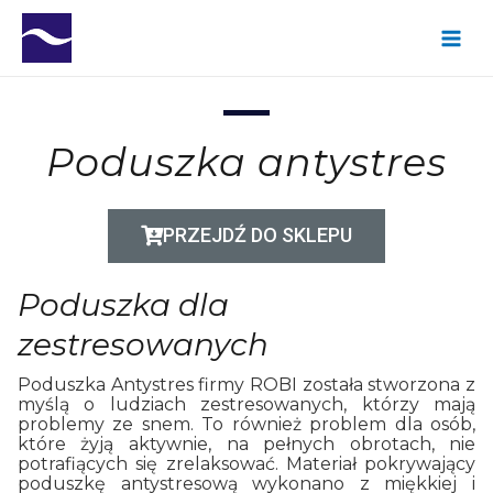
SKIP
Main
TO
Menu
CONTENT
Poduszka antystres
PRZEJDŹ DO SKLEPU
Poduszka dla
zestresowanych
Poduszka Antystres firmy ROBI została stworzona z
myślą o ludziach zestresowanych, którzy mają
problemy ze snem. To również problem dla osób,
które żyją aktywnie, na pełnych obrotach, nie
potrafiących się zrelaksować. Materiał pokrywający
poduszkę antystresową wykonano z miękkiej i