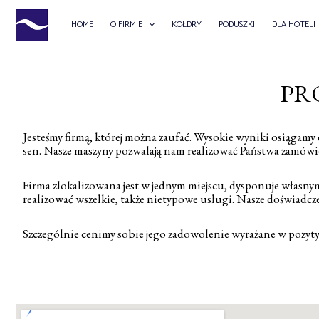
SKIP
TO
HOME
O FIRMIE
KOŁDRY
PODUSZKI
DLA HOTELI
CONTENT
PR
Jesteśmy firmą, której można zaufać. Wysokie wyniki osiągamy d
sen. Nasze maszyny pozwalają nam realizować Państwa zamówie
Firma zlokalizowana jest w jednym miejscu, dysponuje wła
realizować wszelkie, także nietypowe usługi. Nasze doświadcz
Szczególnie cenimy sobie jego zadowolenie wyrażane w pozyt