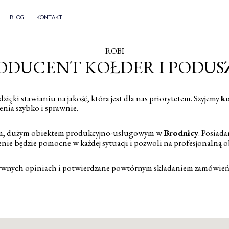
BLOG
KONTAKT
ROBI
ODUCENT KOŁDER I PODUS
zięki stawianiu na jakość, która jest dla nas priorytetem. Szyjemy
ko
nia szybko i sprawnie.
snym, dużym obiektem produkcyjno-usługowym w
Brodnicy
. Posiad
enie będzie pomocne w każdej sytuacji i pozwoli na profesjonalną o
ywnych opiniach i potwierdzane powtórnym składaniem zamówień u 